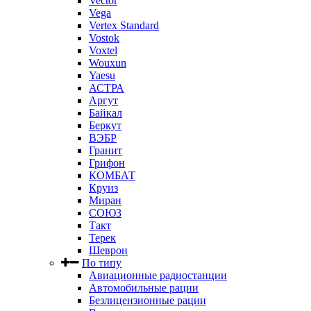
Vector
Vega
Vertex Standard
Vostok
Voxtel
Wouxun
Yaesu
АСТРА
Аргут
Байкал
Беркут
ВЭБР
Гранит
Грифон
КОМБАТ
Круиз
Миран
СОЮЗ
Такт
Терек
Шеврон
По типу
Авиационные радиостанции
Автомобильные рации
Безлицензионные рации