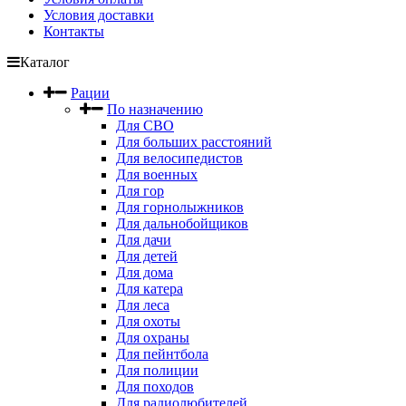
Условия доставки
Контакты
Каталог
Рации
По назначению
Для СВО
Для больших расстояний
Для велосипедистов
Для военных
Для гор
Для горнолыжников
Для дальнобойщиков
Для дачи
Для детей
Для дома
Для катера
Для леса
Для охоты
Для охраны
Для пейнтбола
Для полиции
Для походов
Для радиолюбителей