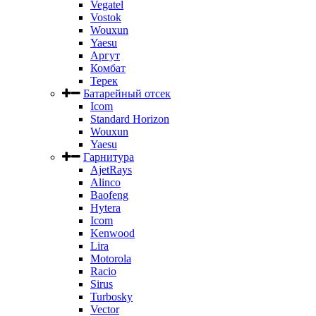
Vegatel
Vostok
Wouxun
Yaesu
Аргут
Комбат
Терек
Батарейный отсек
Icom
Standard Horizon
Wouxun
Yaesu
Гарнитура
AjetRays
Alinco
Baofeng
Hytera
Icom
Kenwood
Lira
Motorola
Racio
Sirus
Turbosky
Vector