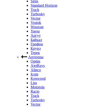
Sirus
Standard Horizon
Track
Turbosky
Vector
Vostok
Wouxun
Yaesu
Аргут
Байкал
Грифон
Круиз
Терек
Антенны
Optim
AjetRays
Alinco
Icom
Kenwood
Lira
Motorola
Racio
Track
Turbosky
Vector