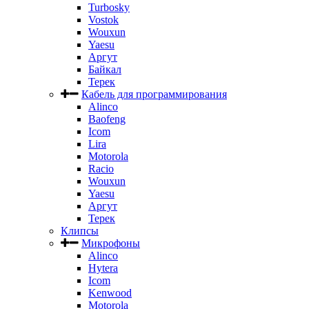
Turbosky
Vostok
Wouxun
Yaesu
Аргут
Байкал
Терек
Кабель для программирования
Alinco
Baofeng
Icom
Lira
Motorola
Racio
Wouxun
Yaesu
Аргут
Терек
Клипсы
Микрофоны
Alinco
Hytera
Icom
Kenwood
Motorola