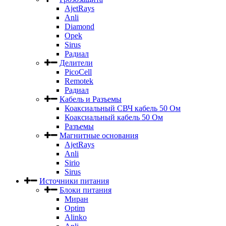
AjetRays
Anli
Diamond
Opek
Sirus
Радиал
Делители
PicoCell
Remotek
Радиал
Кабель и Разъемы
Коаксиальный СВЧ кабель 50 Ом
Коаксиальный кабель 50 Ом
Разъемы
Магнитные основания
AjetRays
Anli
Sirio
Sirus
Источники питания
Блоки питания
Миран
Optim
Alinko