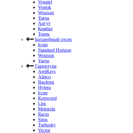
Vegatel
Vostok
Wouxun
Yaesu
Аргут
Комбат
Терек
Батарейный отсек
Icom
Standard Horizon
Wouxun
Yaesu
Гарнитура
AjetRays
Alinco
Baofeng
Hytera
Icom
Kenwood
Lira
Motorola
Racio
Sirus
Turbosky
Vector