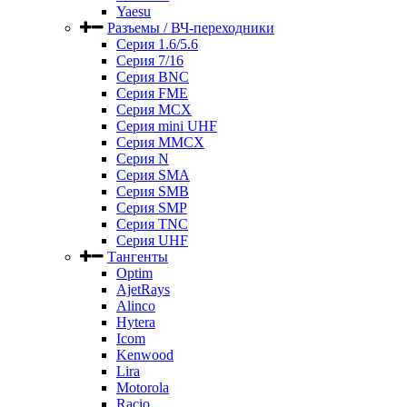
Yaesu
Разъемы / ВЧ-переходники
Серия 1.6/5.6
Серия 7/16
Серия BNC
Серия FME
Серия MCX
Серия mini UHF
Серия MMCX
Серия N
Серия SMA
Серия SMB
Серия SMP
Серия TNC
Серия UHF
Тангенты
Optim
AjetRays
Alinco
Hytera
Icom
Kenwood
Lira
Motorola
Racio