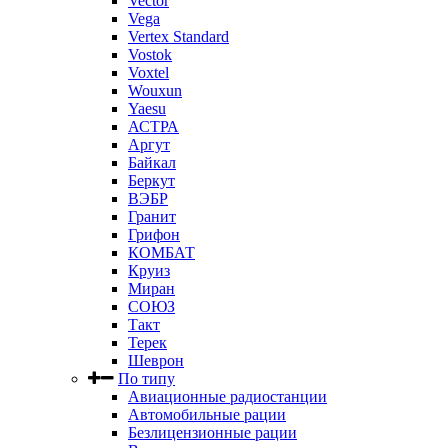
Vector
Vega
Vertex Standard
Vostok
Voxtel
Wouxun
Yaesu
АСТРА
Аргут
Байкал
Беркут
ВЭБР
Гранит
Грифон
КОМБАТ
Круиз
Миран
СОЮЗ
Такт
Терек
Шеврон
По типу
Авиационные радиостанции
Автомобильные рации
Безлицензионные рации