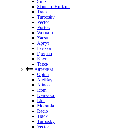
Sirus
Standard Horizon
Track
Turbosky
Vector
Vostok
Wouxun
Yaesu
Аргут
Байкал
Грифон
Круиз
Терек
Антенны
Optim
AjetRays
Alinco
Icom
Kenwood
Lira
Motorola
Racio
Track
Turbosky
Vector