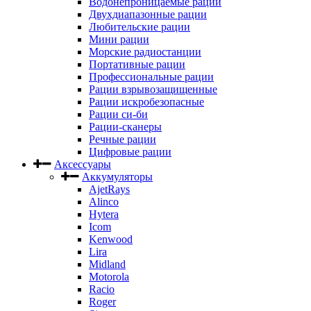
Водонепроницаемые рации
Двухдиапазонные рации
Любительские рации
Мини рации
Морские радиостанции
Портативные рации
Профессиональные рации
Рации взрывозащищенные
Рации искробезопасные
Рации си-би
Рации-сканеры
Речные рации
Цифровые рации
Аксессуары
Аккумуляторы
AjetRays
Alinco
Hytera
Icom
Kenwood
Lira
Midland
Motorola
Racio
Roger