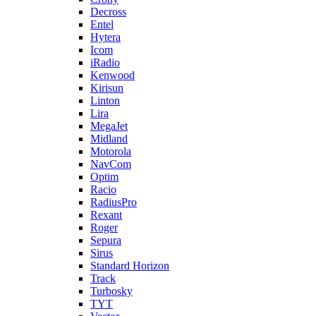
Decross
Entel
Hytera
Icom
iRadio
Kenwood
Kirisun
Linton
Lira
MegaJet
Midland
Motorola
NavCom
Optim
Racio
RadiusPro
Rexant
Roger
Sepura
Sirus
Standard Horizon
Track
Turbosky
TYT