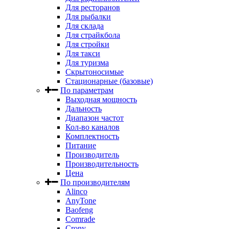
Для ресторанов
Для рыбалки
Для склада
Для страйкбола
Для стройки
Для такси
Для туризма
Скрытоносимые
Стационарные (базовые)
По параметрам
Выходная мощность
Дальность
Диапазон частот
Кол-во каналов
Комплектность
Питание
Производитель
Производительность
Цена
По производителям
Alinco
AnyTone
Baofeng
Comrade
Crony