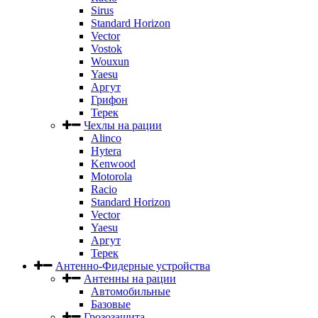
Sirus
Standard Horizon
Vector
Vostok
Wouxun
Yaesu
Аргут
Грифон
Терек
Чехлы на рации
Alinco
Hytera
Kenwood
Motorola
Racio
Standard Horizon
Vector
Yaesu
Аргут
Терек
Антенно-Фидерные устройства
Антенны на рации
Автомобильные
Базовые
Грозозащита