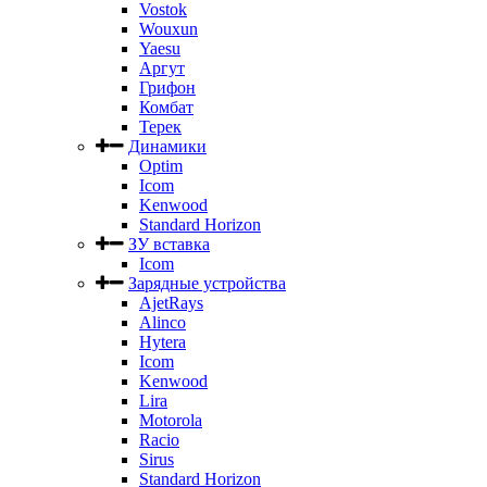
Vostok
Wouxun
Yaesu
Аргут
Грифон
Комбат
Терек
Динамики
Optim
Icom
Kenwood
Standard Horizon
ЗУ вставка
Icom
Зарядные устройства
AjetRays
Alinco
Hytera
Icom
Kenwood
Lira
Motorola
Racio
Sirus
Standard Horizon