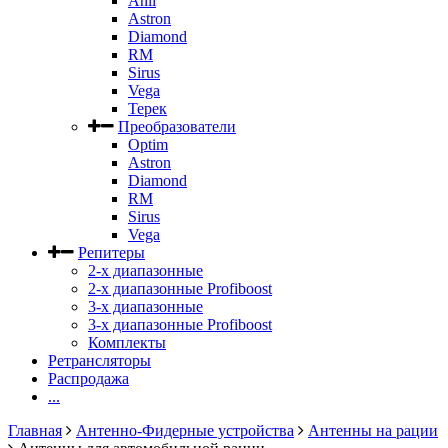
Anli
Astron
Diamond
RM
Sirus
Vega
Терек
Преобразователи
Optim
Astron
Diamond
RM
Sirus
Vega
Репитеры
2-х диапазонные
2-х диапазонные Profiboost
3-х диапазонные
3-х диапазонные Profiboost
Комплекты
Ретрансляторы
Распродажа
...
Главная
Антенно-Фидерные устройства
Антенны на рации