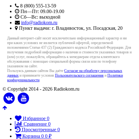
8 (800) 555-13-59
Пн—Пт: 09.00-19.00
Сб—Вс: выходной
info@radiokom.ru
Пункт выдачи: г. Владивосток, ул. Посадская, 20
Данный интернет-сайт носит исключительно информационный характер и ни
при каких условиях не является публичной офертой, определяемой
положениями Статьи 437 (2) Гражданского кодекса Российской Федерации. Для
получения подробной информации о наличии и стоимости указанных товаров и
(или) услуг, пожалуйста, обращайтесь к менеджерам отдела клиентского
обслуживания с помощью специальной формы связи или по телефону
указанном на сайте.
Пользуясь данным сайтом Вы даёте
Согласие на обработку персональных
данных
и принимаете условия
Пользовательского соглашения
и
Политики
конфиденциальности
.
© Copyright 2014 - 2026 Radiokom.ru
Избранное
0
Сравнение
0
Просмотренные
0
Корзина
0
0
₽