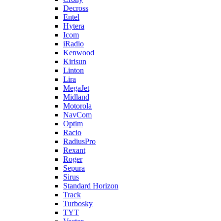
Decross
Entel
Hytera
Icom
iRadio
Kenwood
Kirisun
Linton
Lira
MegaJet
Midland
Motorola
NavCom
Optim
Racio
RadiusPro
Rexant
Roger
Sepura
Sirus
Standard Horizon
Track
Turbosky
TYT