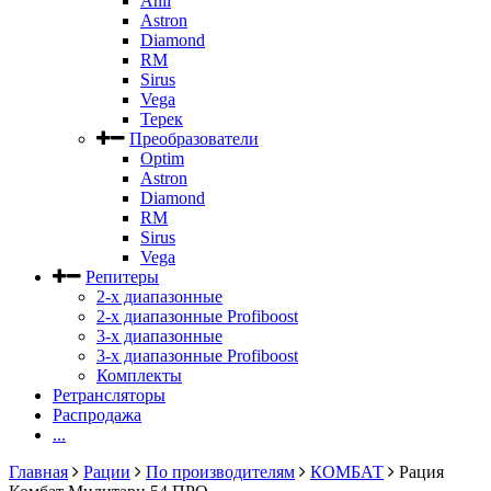
Anli
Astron
Diamond
RM
Sirus
Vega
Терек
Преобразователи
Optim
Astron
Diamond
RM
Sirus
Vega
Репитеры
2-х диапазонные
2-х диапазонные Profiboost
3-х диапазонные
3-х диапазонные Profiboost
Комплекты
Ретрансляторы
Распродажа
...
Главная
Рации
По производителям
КОМБАТ
Рация