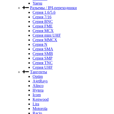
Yaesu
Разъемы / ВЧ-переходники
Серия 1.6/5.6
Серия 7/16
Серия BNC
Серия FME
Серия MCX
Серия mini UHF
Серия MMCX
Серия N
Серия SMA
Серия SMB
Серия SMP
Серия TNC
Серия UHF
Тангенты
Optim
AjetRays
Alinco
Hytera
Icom
Kenwood
Lira
Motorola
Racio