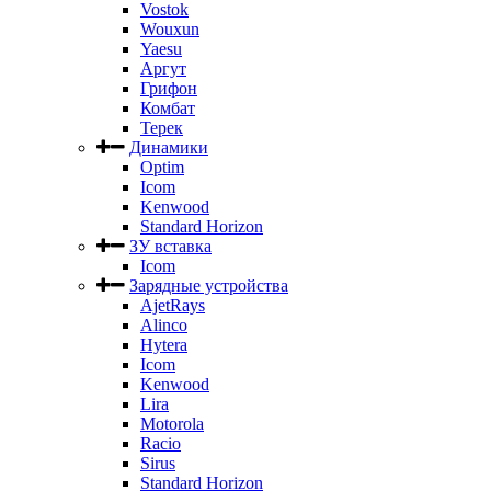
Vostok
Wouxun
Yaesu
Аргут
Грифон
Комбат
Терек
Динамики
Optim
Icom
Kenwood
Standard Horizon
ЗУ вставка
Icom
Зарядные устройства
AjetRays
Alinco
Hytera
Icom
Kenwood
Lira
Motorola
Racio
Sirus
Standard Horizon