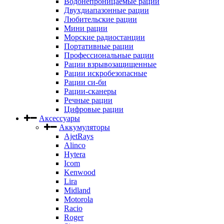
Водонепроницаемые рации
Двухдиапазонные рации
Любительские рации
Мини рации
Морские радиостанции
Портативные рации
Профессиональные рации
Рации взрывозащищенные
Рации искробезопасные
Рации си-би
Рации-сканеры
Речные рации
Цифровые рации
Аксессуары
Аккумуляторы
AjetRays
Alinco
Hytera
Icom
Kenwood
Lira
Midland
Motorola
Racio
Roger