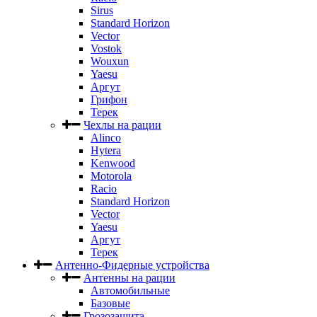
Sirus
Standard Horizon
Vector
Vostok
Wouxun
Yaesu
Аргут
Грифон
Терек
Чехлы на рации
Alinco
Hytera
Kenwood
Motorola
Racio
Standard Horizon
Vector
Yaesu
Аргут
Терек
Антенно-Фидерные устройства
Антенны на рации
Автомобильные
Базовые
Грозозащита