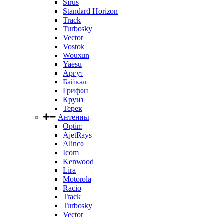
Sirus
Standard Horizon
Track
Turbosky
Vector
Vostok
Wouxun
Yaesu
Аргут
Байкал
Грифон
Круиз
Терек
Антенны
Optim
AjetRays
Alinco
Icom
Kenwood
Lira
Motorola
Racio
Track
Turbosky
Vector