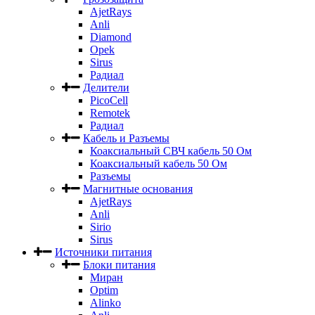
AjetRays
Anli
Diamond
Opek
Sirus
Радиал
Делители
PicoCell
Remotek
Радиал
Кабель и Разъемы
Коаксиальный СВЧ кабель 50 Ом
Коаксиальный кабель 50 Ом
Разъемы
Магнитные основания
AjetRays
Anli
Sirio
Sirus
Источники питания
Блоки питания
Миран
Optim
Alinko