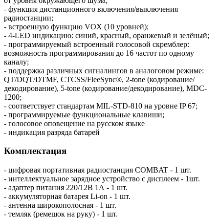
от уровня окружающего шума;
- функция дистанционного включения/выключения
радиостанции;
- встроенную функцию VOX (10 уровней);
- 4-LED индикацию: синий, красный, оранжевый и зелёный;
- программируемый встроенный голосовой скремблер:
возможность программирования до 16 частот по одному
каналу;
- поддержка различных сигналингов в аналоговом режиме:
QT/DQT/DTMF, CTCSS/FleeSync®, 2-tone (кодирование/
декодирование), 5-tone (кодирование/декодирование), MDC-
1200;
- соответствует стандартам MIL-STD-810 на уровне IP 67;
- программируемые функциональные клавиши;
- голосовое оповещение на русском языке
- индикация разряда батарей
Комплектация
- цифровая портативная радиостанция COMBAT - 1 шт.
- интеллектуальное зарядное устройство с дисплеем - 1шт.
- адаптер питания 220/12В 1А - 1 шт.
- аккумуляторная батарея Li-on - 1 шт.
- антенна широкополосная - 1 шт.
- темляк (ремешок на руку) - 1 шт.