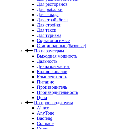
Для ресторанов
Для рыбалки
Для склада
Для страйкбола
Для стройки
Для такси
Для туризма
Скрытоносимые
Стационарные (базовые)
По параметрам
Выходная мощность
Дальность
Диапазон частот
Кол-во каналов
Комплектность
Питание
Производитель
Производительность
Цена
По производителям
Alinco
AnyTone
Baofeng
Comrade
Crony