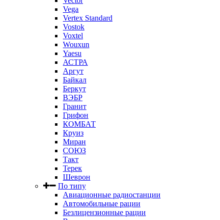
Vector
Vega
Vertex Standard
Vostok
Voxtel
Wouxun
Yaesu
АСТРА
Аргут
Байкал
Беркут
ВЭБР
Гранит
Грифон
КОМБАТ
Круиз
Миран
СОЮЗ
Такт
Терек
Шеврон
По типу
Авиационные радиостанции
Автомобильные рации
Безлицензионные рации