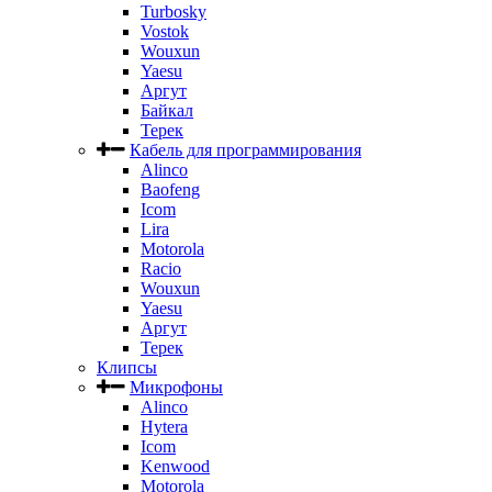
Turbosky
Vostok
Wouxun
Yaesu
Аргут
Байкал
Терек
Кабель для программирования
Alinco
Baofeng
Icom
Lira
Motorola
Racio
Wouxun
Yaesu
Аргут
Терек
Клипсы
Микрофоны
Alinco
Hytera
Icom
Kenwood
Motorola