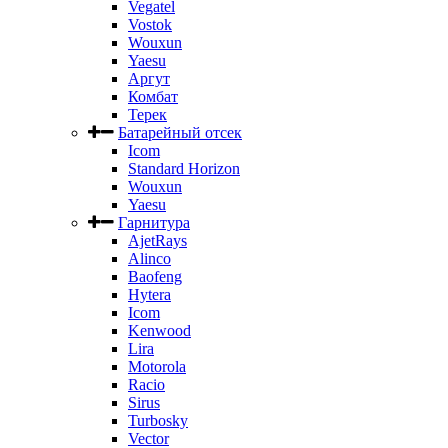
Vegatel
Vostok
Wouxun
Yaesu
Аргут
Комбат
Терек
Батарейный отсек
Icom
Standard Horizon
Wouxun
Yaesu
Гарнитура
AjetRays
Alinco
Baofeng
Hytera
Icom
Kenwood
Lira
Motorola
Racio
Sirus
Turbosky
Vector